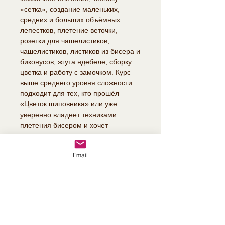
«сетка», создание маленьких,
средних и больших объёмных
лепестков, плетение веточки,
розетки для чашелистиков,
чашелистиков, листиков из бисера и
биконусов, жгута ндебеле, сборку
цветка и работу с замочком. Курс
выше среднего уровня сложности
подходит для тех, кто прошёл
«Цветок шиповника» или уже
уверенно владеет техниками
плетения бисером и хочет
усовершенствовать навыки.
Email
О ТОВАРЕ
Роза – царица всех цветов!
ПОЛИТИКА ВОЗВРАТА
Создайте своими руками
роскошную объёмную плетёную
Вы имеете право отказаться от
брошь «Роза», которая может быть
О ДОСТАВКЕ
покупки и вернуть товар в течение