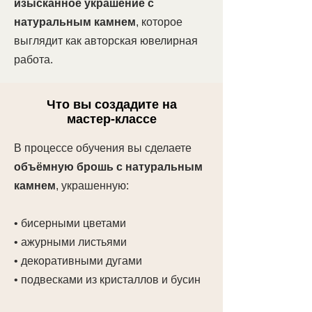
изысканное украшение с
натуральным камнем
, которое
выглядит как авторская ювелирная
работа.
Для кого этот мастер-класс
Что вы создадите на
Курс подойдёт:
мастер-классе
тем, кто только начинает
В процессе обучения вы сделаете
осваивать вышивку и плетение
объёмную брошь с натуральным
бисером;
камнем
, украшенную:
тем, кто уже имеет базовые
• бисерными цветами
навыки и хочет
освоить новые
• ажурными листьями
техники и расширить свои
• декоративными дугами
возможности в создании
• подвесками из кристаллов и бусин
украшений.