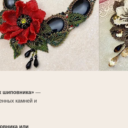
к шиповника»
—
енных камней и
овника или