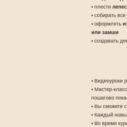
• плести
лепес
• собирать вс
• оформлять
и
или замши
• создавать д
• Видеоуроки
• Мастер-класс
пошагово пока
• Вы сможете 
• Каждый новы
• Во время ку