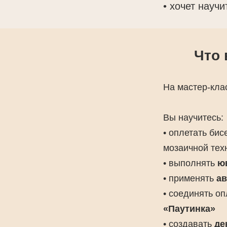
• хочет науч
Что 
На мастер-кла
Вы научитесь:
• оплетать бис
мозаичной тех
• выполнять
ю
• применять
ав
• соединять о
«Паутинка»
• создавать
де