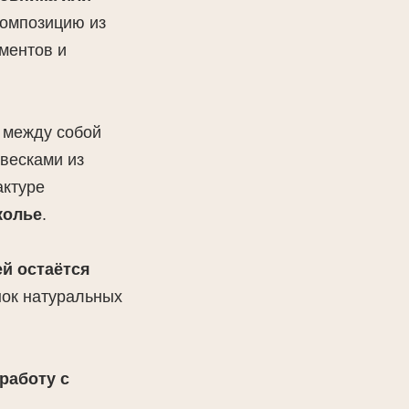
композицию из
ментов и
 между собой
весками из
актуре
колье
.
ей остаётся
нок натуральных
работу с