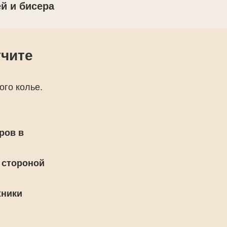
й и бисера
учите
ого колье.
ров в
 стороной
хники