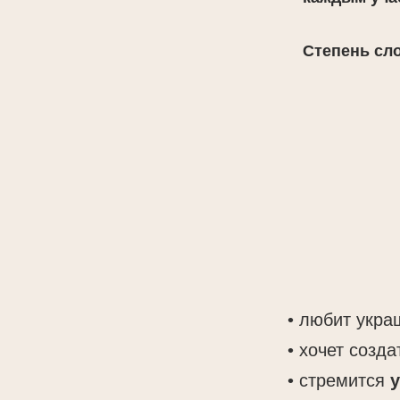
Степень сл
• любит укр
• хочет созд
• стремится