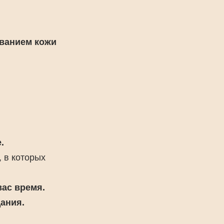
ованием кожи
.
, в которых
вас время.
ания.