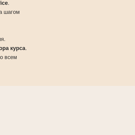
ice
.
за шагом
я.
ора курса
.
о всем