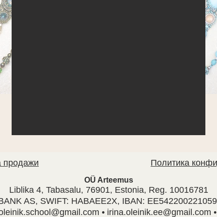
 продажи
Политика конф
OÜ Arteemus
Liblika 4, Tabasalu, 76901, Estonia, Reg. 10016781
ANK AS, SWIFT: HABAEE2X, IBAN: EE542200221059
.oleinik.school@gmail.com
•
irina.oleinik.ee@gmail.com