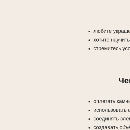
любите украше
хотите научит
стремитесь ус
Че
оплетать камн
использовать 
соединять эле
создавать объ