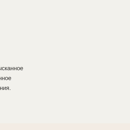
сканное
нное
ния.