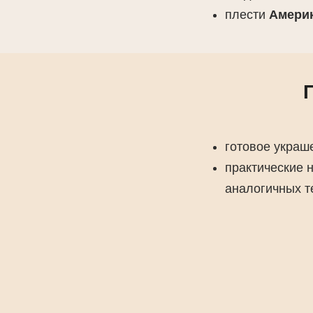
плести
Америк
готовое украш
практические 
аналогичных т