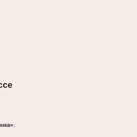
ссе
инка»
;