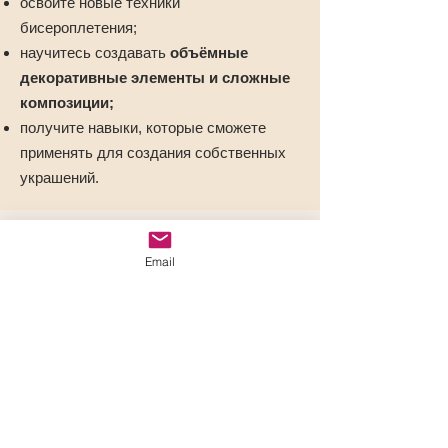
освоите новые техники
бисероплетения;
научитесь создавать
объёмные
декоративные элементы и сложные
композиции;
получите навыки, которые сможете
применять для создания собственных
украшений.
Формат обучения
Email
Мастер-класс проходит в формате
подробных видеоуроков
Все уроки размещены на обучающей
платформе
AutoWebOffice
Каждый этап работы подробно показан и
объяснён
Вы можете проходить обучение
в
удобное время и в своём темпе